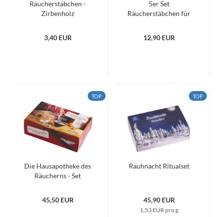
Räucherstäbchen -
5er Set
Zirbenholz
Räucherstäbchen für
Körper, Geist und Seele
- Aroma Collection
3,40 EUR
12,90 EUR
TOP
TOP
Die Hausapotheke des
Rauhnacht Ritualset
Räucherns - Set
45,50 EUR
45,90 EUR
1,53 EUR pro g