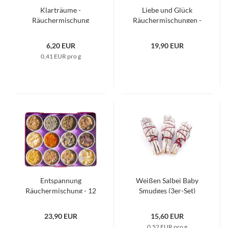
Klarträume -
Liebe und Glück
Räuchermischung
Räuchermischungen -
12 Döschen
6,20 EUR
19,90 EUR
0,41 EUR pro g
Entspannung
Weißen Salbei Baby
Räuchermischung - 12
Smudges (3er-Set)
Döschen
23,90 EUR
15,60 EUR
0,52 EUR pro g