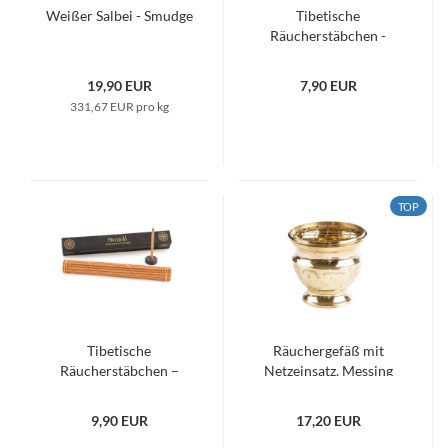
Weißer Salbei - Smudge
Tibetische
Räucherstäbchen -
Sugandhawal &
Sandelholz
19,90 EUR
7,90 EUR
331,67 EUR pro kg
TOP
Tibetische
Räuchergefäß mit
Räucherstäbchen –
Netzeinsatz, Messing
Marigold
9,90 EUR
17,20 EUR