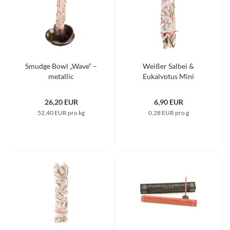
Smudge Bowl „Wave“ –
Weißer Salbei &
metallic
Eukalyptus Mini
Kräuterbündel
26,20 EUR
6,90 EUR
52,40 EUR pro kg
0,28 EUR pro g