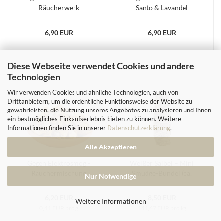
Räucherwerk
Santo & Lavandel
Weihrauch
6,90 EUR
6,90 EUR
Diese Webseite verwendet Cookies und andere
Technologien
Wir verwenden Cookies und ähnliche Technologien, auch von
Drittanbietern, um die ordentliche Funktionsweise der Website zu
gewährleisten, die Nutzung unseres Angebotes zu analysieren und Ihnen
ein bestmögliches Einkaufserlebnis bieten zu können. Weitere
Informationen finden Sie in unserer
Datenschutzerklärung
.
Alle Akzeptieren
Gegen Elektrosmog -
Weißer Salbei – Mini
Räuchermischung
Smudge-Bündel (ca.
Nur Notwendige
10 cm)
6,20 EUR
8,50 EUR
Weitere Informationen
0,41 EUR pro g
141,67 EUR pro kg