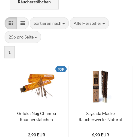
Räucherstäbchen
Sortieren nach
pro Seite
Sortieren nach
Alle Hersteller
pro Seite
256 pro Seite
1
TOP
Goloka Nag Champa
Sagrada Madre
Räucherstäbchen
Räucherwerk - Natural
2,90 EUR
6,90 EUR