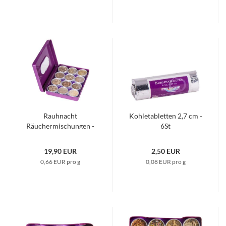
Rauhnacht
Kohletabletten 2,7 cm -
Räuchermischungen -
6St
12 Döschen
19,90 EUR
2,50 EUR
0,66 EUR pro g
0,08 EUR pro g