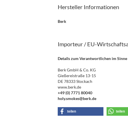
Hersteller Informationen
Berk
Importeur / EU-Wirtschafts
Details zum Verantwortlichen im Sinne
Berk GmbH & Co. KG
Gießereistraße 13-15
DE 78333 Stockach
www.berk.de
+49 (0) 7771 80040
holy.smokes@berk.de
teilen
teilen