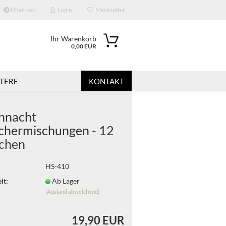
Über uns
Login
Merkzettel
Ihr Warenkorb
0,00 EUR
TERE
KONTAKT
hnacht
chermischungen - 12
chen
HS-410
?
it:
Ab Lager
(Ausland abweichend)
19,90 EUR