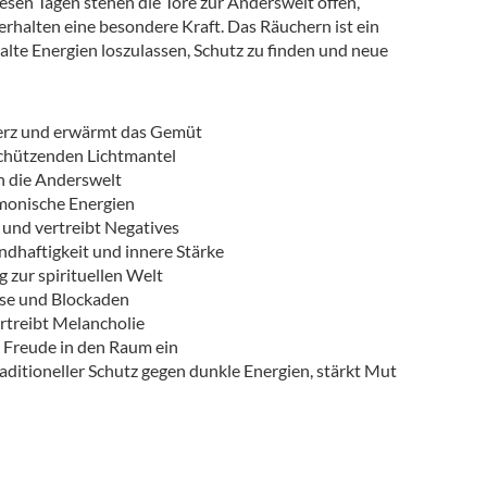
esen Tagen stehen die Tore zur Anderswelt offen,
erhalten eine besondere Kraft. Das Räuchern ist ein
 alte Energien loszulassen, Schutz zu finden und neue
Herz und erwärmt das Gemüt
schützenden Lichtmantel
in die Anderswelt
ämonische Energien
n und vertreibt Negatives
ndhaftigkeit und innere Stärke
 zur spirituellen Welt
sse und Blockaden
ertreibt Melancholie
d Freude in den Raum ein
aditioneller Schutz gegen dunkle Energien, stärkt Mut