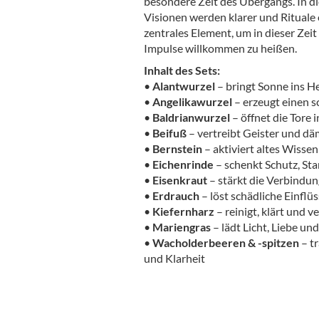
besondere Zeit des Übergangs. In di
Visionen werden klarer und Rituale 
zentrales Element, um in dieser Zeit
Impulse willkommen zu heißen.
Inhalt des Sets:
•
Alantwurzel
– bringt Sonne ins 
•
Angelikawurzel
– erzeugt einen 
•
Baldrianwurzel
– öffnet die Tore 
•
Beifuß
– vertreibt Geister und d
•
Bernstein
– aktiviert altes Wisse
•
Eichenrinde
– schenkt Schutz, Sta
•
Eisenkraut
– stärkt die Verbindung
•
Erdrauch
– löst schädliche Einflü
•
Kiefernharz
– reinigt, klärt und v
•
Mariengras
– lädt Licht, Liebe un
•
Wacholderbeeren & -spitzen
– tr
und Klarheit