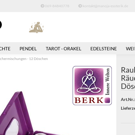
069-84840778
kontakt@manoja-esoterik.de
Suche...
E-Mail
CHTE
PENDEL
TAROT - ORAKEL
EDELSTEINE
WEI
Passwort
chermischungen - 12 Döschen
Rau
Räu
Dös
Konto erstellen
Art.Nr.:
Passwort vergessen
Lieferze