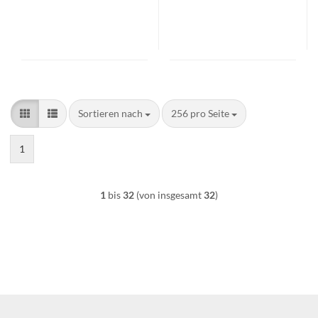
Sortieren nach
pro Seite
Sortieren nach
256 pro Seite
1
1
bis
32
(von insgesamt
32
)