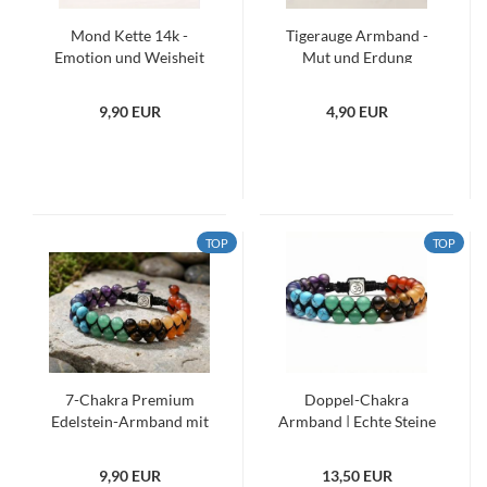
Mond Kette 14k -
Tigerauge Armband -
Emotion und Weisheit
Mut und Erdung
9,90 EUR
4,90 EUR
TOP
TOP
7-Chakra Premium
Doppel-Chakra
Edelstein-Armband mit
Armband | Echte Steine
Om-Symbol – Balance
& OM-Würfel |
& Energie
Verstellbar | Für Yoga,
9,90 EUR
13,50 EUR
Meditation & Balance