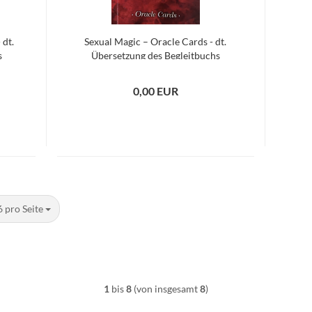
 dt.
Sexual Magic – Oracle Cards - dt.
s
Übersetzung des Begleitbuchs
0,00 EUR
 Seite
 pro Seite
1
bis
8
(von insgesamt
8
)