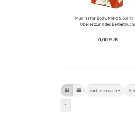
Mudras for Body, Mind & Spirit -
Übersetzung des Begleitbuch
0,00 EUR
Sortieren nach
pro
Sortieren nach
256
1