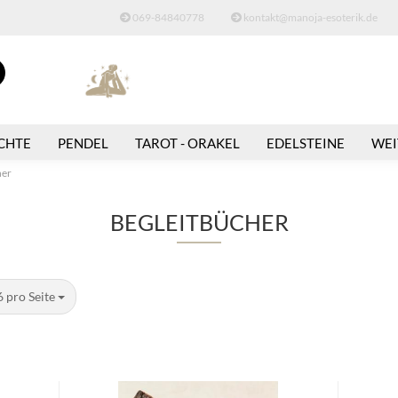
069-84840778
kontakt@manoja-esoterik.de
Suche...
E-Mail
CHTE
PENDEL
TAROT - ORAKEL
EDELSTEINE
WEI
Passwort
her
BEGLEITBÜCHER
Konto erstellen
 Seite
 pro Seite
Passwort vergessen