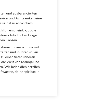
lten und ausbalancierten
flexion und Achtsamkeit eine
 selbst zu entwickeln.
lich erscheint, gibt die
Reise führt oft zu Fragen
ren Ganzen.
slösen. Indem wir uns mit
alten und in ihrer vollen
 zu einer tiefen inneren
n die Welt von Manoja und
en. Wir laden dich herzlich
 warten, deine spirituelle