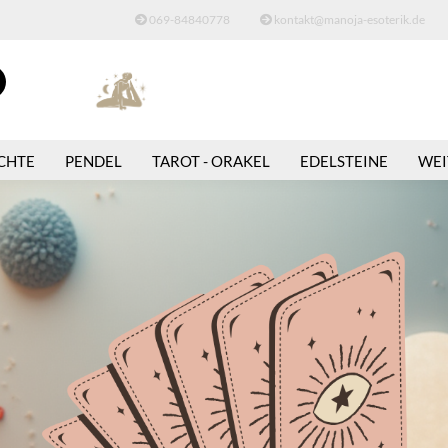
069-84840778
kontakt@manoja-esoterik.de
Suche...
E-Mail
CHTE
PENDEL
TAROT - ORAKEL
EDELSTEINE
WEI
Passwort
Konto erstellen
Passwort vergessen