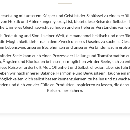
rsetzung mit unserem Körper und Geist ist der Schlüssel zu einem erfül
ft von Hektik und Ablenkungen geprägt ist, bietet diese Reise der Selbstre
eit, inneres Gleichgewicht zu finden und ein tieferes Verständnis von uns
ch Bedeutung und Sinn. In einer Welt, die manchmal hektisch und oberfläch
die Möglichkeit, tiefer nach dem Zweck unseres Daseins zu suchen. Diese 
em Lebensweg, unseren Beziehungen und unserer Verbindung zum größe
it der Seele kann auch einen Prozess der Heilung und Transformation au
Ängsten und Blockaden befassen, ermöglichen wir der Seele, sich zu entf
iese Reise erfordert oft Mut, Offenheit und Selbstreflexion, aber sie führt
eben wir nach innerer Balance, Harmonie und Bewusstsein. Tauche ein i
Möglichkeiten, dich selbst besser kennenzulernen, zu heilen und zu wachs
nden und dich von der Fülle an Produkten inspirieren zu lassen, die darauf
Reise zu bereichern.