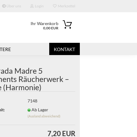
Über uns
Login
Merkzettel
Ihr Warenkorb
0,00 EUR
TERE
KONTAKT
rada Madre 5
ments Räucherwerk –
e (Harmonie)
7148
?
it:
Ab Lager
(Ausland abweichend)
7,20 EUR