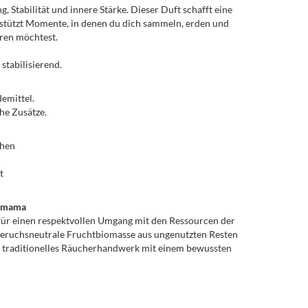
 Stabilität und innere Stärke. Dieser Duft schafft eine
stützt Momente, in denen du dich sammeln, erden und
üren möchtest.
stabilisierend.
demittel.
he Zusätze.
chen
t
hamama
 für einen respektvollen Umgang mit den Ressourcen der
e geruchsneutrale Fruchtbiomasse aus ungenutzten Resten
 traditionelles Räucherhandwerk mit einem bewussten