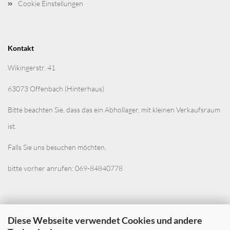
Cookie Einstellungen
Kontakt
Wikingerstr. 41
63073 Offenbach (Hinterhaus)
Bitte beachten Sie, dass das ein Abhollager, mit kleinen Verkaufsraum
ist.
Falls Sie uns besuchen möchten,
bitte vorher anrufen: 069-84840778
Zahlung-Versand
Diese Webseite verwendet Cookies und andere