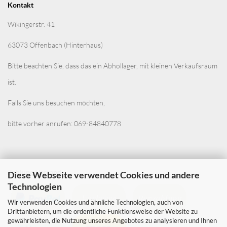
Kontakt
Wikingerstr. 41
63073 Offenbach (Hinterhaus)
Bitte beachten Sie, dass das ein Abhollager, mit kleinen Verkaufsraum
ist.
Falls Sie uns besuchen möchten,
bitte vorher anrufen: 069-84840778
Zahlung-Versand
Diese Webseite verwendet Cookies und andere
Technologien
Wir verwenden Cookies und ähnliche Technologien, auch von
Drittanbietern, um die ordentliche Funktionsweise der Website zu
gewährleisten, die Nutzung unseres Angebotes zu analysieren und Ihnen