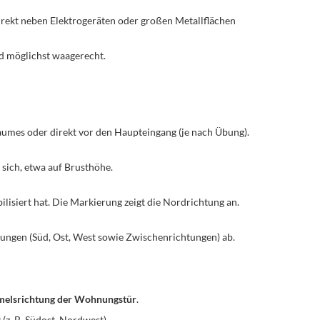
t direkt neben Elektrogeräten oder großen Metallflächen
d möglichst waagerecht.
 Raumes oder direkt vor den Haupteingang (je nach Übung).
 sich, etwa auf Brusthöhe.
bilisiert hat. Die Markierung zeigt die Nordrichtung an.
htungen (Süd, Ost, West sowie Zwischenrichtungen) ab.
elsrichtung der Wohnungstür
.
 (z. B. Südost, Nordwest).