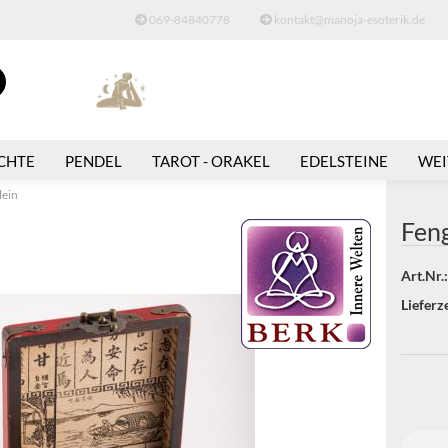
069-84840778
kontakt@manoja-esoterik.de
Suche...
E-Mail
CHTE
PENDEL
TAROT - ORAKEL
EDELSTEINE
WEI
Passwort
lein
Feng
Art.Nr.:
Konto erstellen
Lieferze
Passwort vergessen