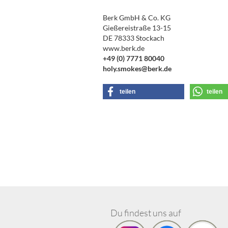
Berk GmbH & Co. KG
Gießereistraße 13-15
DE 78333 Stockach
www.berk.de
+49 (0) 7771 80040
holy.smokes@berk.de
teilen
teilen
Du findest uns auf