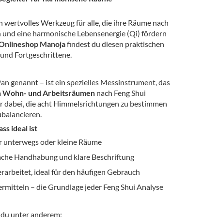
in wertvolles Werkzeug für alle, die ihre Räume nach
n und eine harmonische Lebensenergie (Qi) fördern
 Onlineshop Manoja
findest du diesen praktischen
 und Fortgeschrittene.
n genannt – ist ein spezielles Messinstrument, das
n Wohn- und Arbeitsräumen
nach Feng Shui
 dir dabei, die acht Himmelsrichtungen zu bestimmen
balancieren.
s ideal ist
ür unterwegs oder kleine Räume
fache Handhabung und klare Beschriftung
erarbeitet, ideal für den häufigen Gebrauch
ermitteln – die Grundlage jeder Feng Shui Analyse
 du unter anderem: