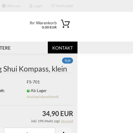
Über uns
Login
Merkzettel
Ihr Warenkorb
0,00 EUR
TERE
KONTAKT
TOP
 Shui Kompass, klein
FS-701
it:
Ab Lager
(Ausland abweichend)
?
34,90 EUR
inkl. 19% MwSt. zzgl.
Versand